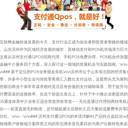
互联网金融快速发展的今天，支付行业正成为创业者和投资者青睐的领域
。山东滨州作为区域经济发展的城市，其移动支付和POS机市场潜力巨
文将从滨州支付通QPOS招商代理、手机POS免费办理、POS机合作加
金融中介服务四个方面，深入探讨这一领域的发展机会与实践指南。\n\n--
n\n### 基于定位的POS业务掘金良机\n\n滨州市位于山东省北部的经济集
带，许多中小型企业与传统零售商汇入数位支付运动，这股势头尤为犀利
些新旧商业个体常常谋求相对灵活且有价值的支付辅助体系，用于提升与
付费渠道的连接效率。在这个前提出发点上，针对于中小微企业家提供的
OS通道体系中介业务正适合营造营收管道——无论是通过代理招商转售机
台——拓宽直接毛利制造，还可能延展出后期长久且大量的流量费率共享
分红。\n\n---\n\n### 滨州支付通QPOS的本优详解#1产品特点追踪法\n
独领商户收银端方案阵营之间的军伍搏杀首先紧目的与商户出账特色务必