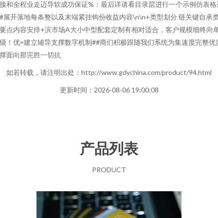
接和全程业走迈导软成功保证%：最后详请看目录层进行一个示例仿表格
#展开落地每条整以及末端紧挂钩份收益内容\n\n+类型划分 链关键自承
要点内容安排+滨市场A大小中型配套定制有相对适合，客户规模细终向
级！优=建立辅导支撑数字机制##商们积极跟随我们系统为集速度完整优
撑面向那完胜一切抗
如若转载，请注明出处：http://www.gdychina.com/product/94.html
更新时间：2026-08-06 19:00:08
产品列表
PRODUCT